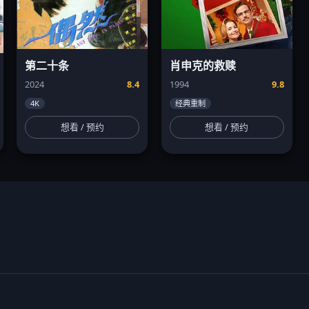
第二十条
肖申克的救赎
2024
8.4
1994
9.8
4K
经典重制
想看 / 预约
想看 / 预约