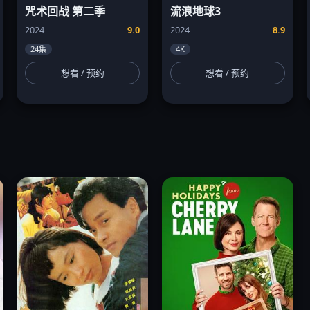
咒术回战 第二季
流浪地球3
2024
9.0
2024
8.9
24集
4K
想看 / 预约
想看 / 预约