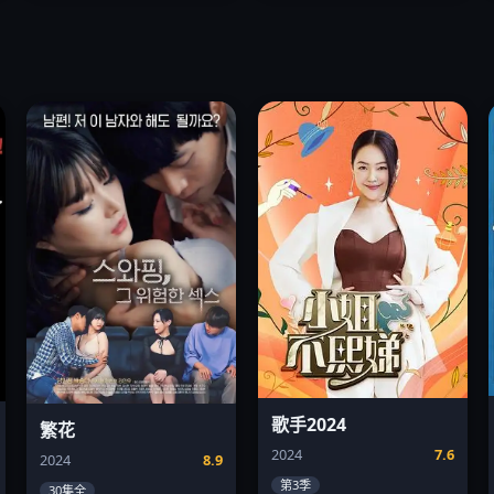
歌手2024
繁花
2024
7.6
2024
8.9
第3季
30集全