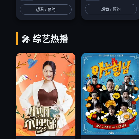
想看 / 预约
想看 / 预约
🎤 综艺热播