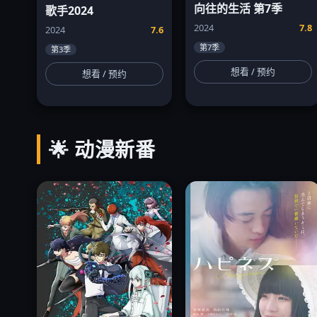
向往的生活 第7季
歌手2024
2024
7.8
2024
7.6
第7季
第3季
想看 / 预约
想看 / 预约
🌟 动漫新番