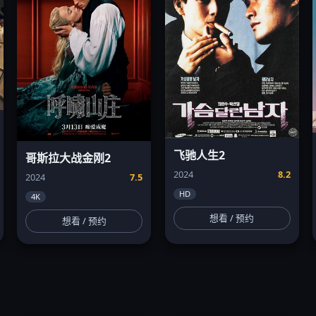
飞驰人生2
哥斯拉大战金刚2
2024
8.2
2024
7.5
HD
4K
想看 / 预约
想看 / 预约