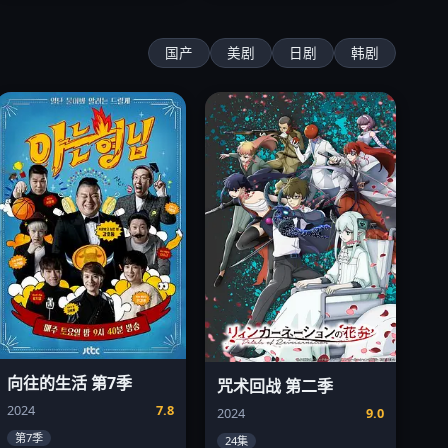
国产
美剧
日剧
韩剧
向往的生活 第7季
咒术回战 第二季
2024
7.8
2024
9.0
第7季
24集