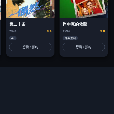
第二十条
肖申克的救赎
2024
8.4
1994
9.8
4K
经典重制
想看 / 预约
想看 / 预约