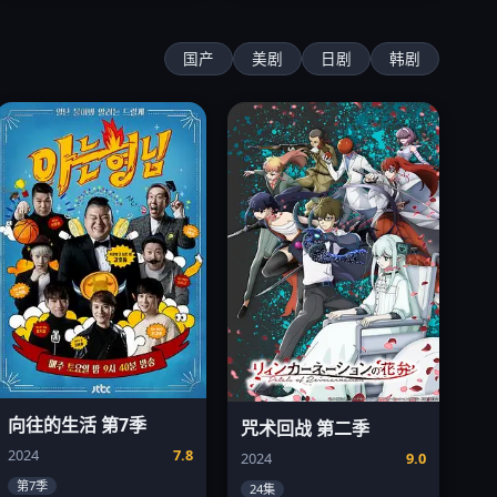
国产
美剧
日剧
韩剧
向往的生活 第7季
咒术回战 第二季
2024
7.8
2024
9.0
第7季
24集