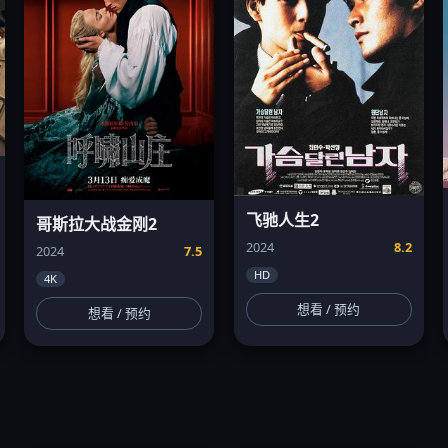
飞驰人生2
哥斯拉大战金刚2
2024
8.2
2024
7.5
HD
4K
想看 / 预约
想看 / 预约