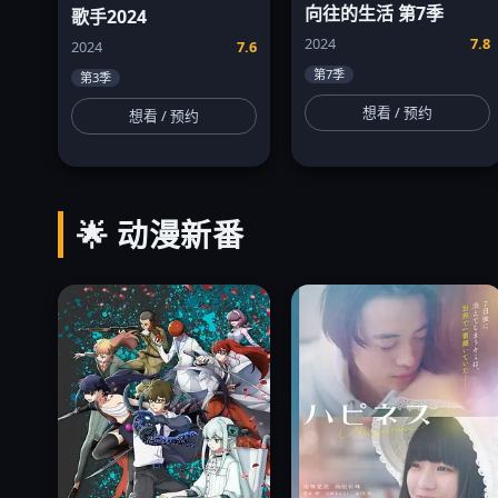
向往的生活 第7季
歌手2024
2024
7.8
2024
7.6
第7季
第3季
想看 / 预约
想看 / 预约
🌟 动漫新番