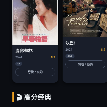
沙丘2
2024
8.7
流浪地球3
高清
2024
8.9
4K
想看 / 预约
想看 / 预约
🎬 高分经典