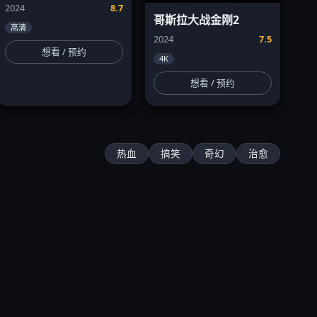
2024
8.7
哥斯拉大战金刚2
高清
2024
7.5
想看 / 预约
4K
想看 / 预约
热血
搞笑
奇幻
治愈