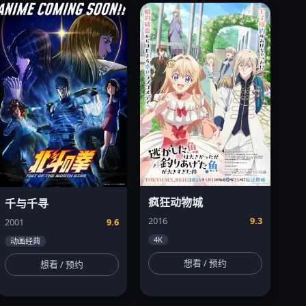
疯狂动物城
千与千寻
2016
9.3
2001
9.6
4K
动画经典
想看 / 预约
想看 / 预约