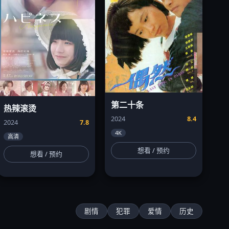
第二十条
热辣滚烫
2024
8.4
2024
7.8
4K
高清
想看 / 预约
想看 / 预约
剧情
犯罪
爱情
历史